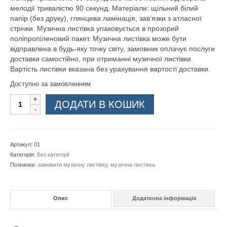
мелодії тривалістю 90 секунд. Матеріали: щільний білий
папір (без друку), глянцева ламінація, зав’язки з атласної
стрічки. Музична листівка упаковується в прозорий
поліпропіленовий пакет. Музична листівка може бути
відправлена в будь-яку точку світу, замовник оплачує послуги
доставки самостійно, при отриманні музичної листівки.
Вартість листівки вказана без урахування вартості доставки.
Доступно за замовленням
Музична
ДОДАТИ В КОШИК
листівка
без
оформлення
кількість
Артикул:
01
Категорія:
Без категорії
Позначки:
замовити музичну листівку
,
музична листівка
Опис
Додаткова інформація