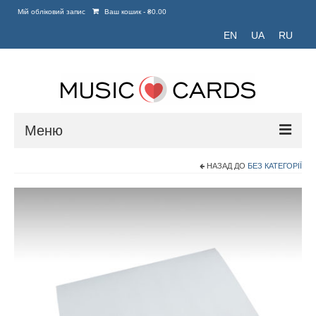
Мій обліковий запис
Ваш кошик
-
₴
0.00
EN
UA
RU
Меню
НАЗАД ДО
БЕЗ КАТЕГОРІЇ
Головна
Портфоліо
Блог
Зв’язатися з нами