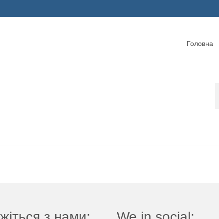
Головна
жіться з нами:
We in social: