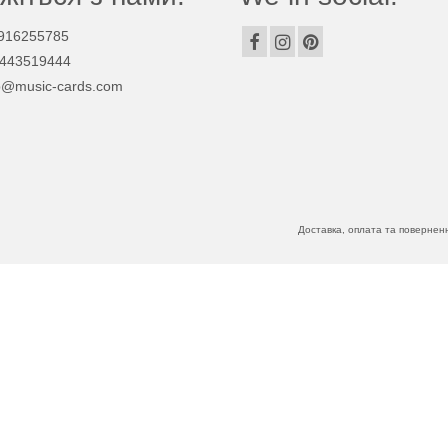
916255785
443519444
p@music-cards.com
Доставка, оплата та повернен