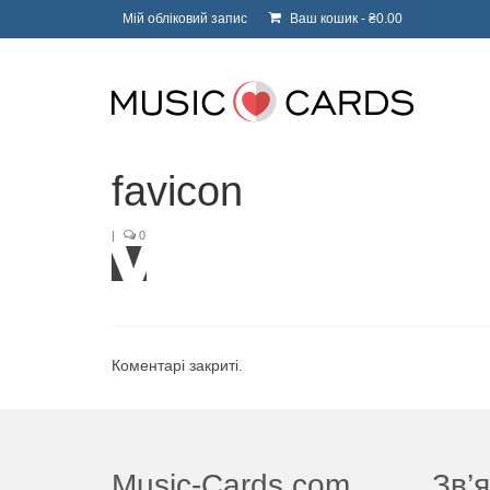
Мій обліковий запис
Ваш кошик
-
₴
0.00
favicon
|
0
Коментарі закриті.
Music-Cards.com
Зв’я