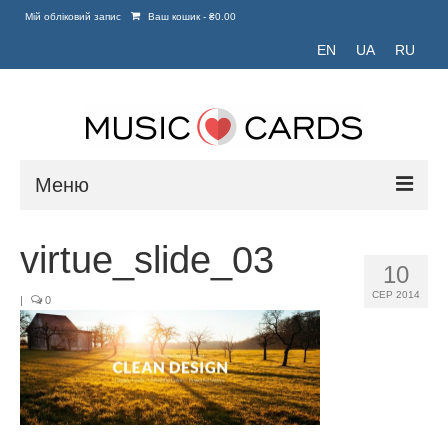
Мій обліковий запис
Ваш кошик
-
₴
0.00
EN
UA
RU
Меню
Головна
virtue_slide_03
10
Портфоліо
СЕР 2014
|
0
Блог
Зв’язатися з нами