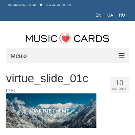
Мій обліковий запис
Ваш кошик
-
₴
0.00
EN
UA
RU
Меню
Головна
virtue_slide_01c
10
Портфоліо
СЕР 2014
|
0
Блог
Зв’язатися з нами