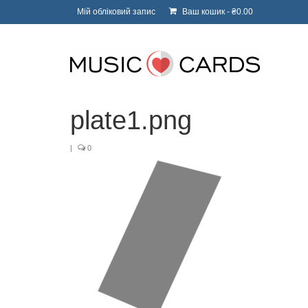
Мій обліковий запис
Ваш кошик
-
₴
0.00
plate1.png
|
0