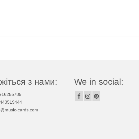
жіться з нами:
We in social:
916255785
443519444
p@music-cards.com