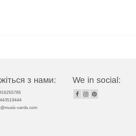
жіться з нами:
We in social:
916255785
443519444
p@music-cards.com