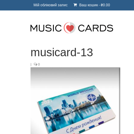
Мій обліковий запис
Ваш кошик
-
₴
0.00
musicard-13
|
0